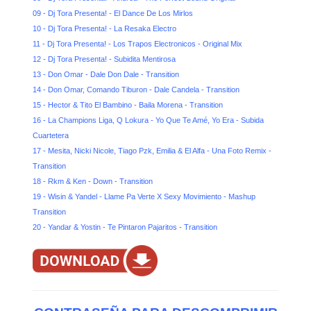
09 - Dj Tora Presenta! - El Dance De Los Mirlos
10 - Dj Tora Presenta! - La Resaka Electro
11 - Dj Tora Presenta! - Los Trapos Electronicos - Original Mix
12 - Dj Tora Presenta! - Subidita Mentirosa
13 - Don Omar - Dale Don Dale - Transition
14 - Don Omar, Comando Tiburon - Dale Candela - Transition
15 - Hector & Tito El Bambino - Baila Morena - Transition
16 - La Champions Liga, Q Lokura - Yo Que Te Amé, Yo Era - Subida
Cuartetera
17 - Mesita, Nicki Nicole, Tiago Pzk, Emilia & El Alfa - Una Foto Remix -
Transition
18 - Rkm & Ken - Down - Transition
19 - Wisin & Yandel - Llame Pa Verte X Sexy Movimiento - Mashup
Transition
20 - Yandar & Yostin - Te Pintaron Pajaritos - Transition