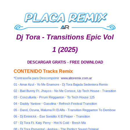
Dj Tora - Transitions Epic Vol
1 (2025)
DESCARGAR GRATIS - FREE DOWNLOAD
CONTENIDO Tracks Remix
*Contraseña para Descomprimir
www.altoremix.com.ar
01 - Amar Azul - Yo Me Enamore - Dj Tora Bajada Sedentera Remix
02 - Bad Bunny Ft. Jhayco - No Me Conoce, Up Tech House - Transition
03 - Cosculluela - Prrum Reggaeton - To Tech House 125
04 - Daddy Yankee - Gasolina - Refresh Festival Transition
05 - Darel, Ozuna, Maluma Ft El Alfa - Transition Reggaeton To Dembow
06 - Dj Eminickk - Ese Sonidito X El Peiper - Transition
07 - Dj Tora Ft. Katy Perry - Hot N Cold - Bresh Mix
08 - Dj Tora Presenta! - Andrea - The Perfect Sound Original