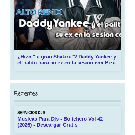
¿Hizo "la gran Shakira"? Daddy Yankee y
el palito para su ex en la sesión con Biza
Recientes
SERVICIOS DJS
Musicas Para Djs - Bolichero Vol 42
(2026) - Descargar Gratis