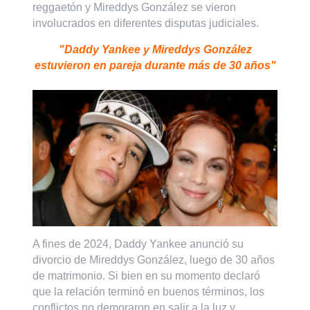
reggaetón y Mireddys González se vieron
involucrados en diferentes disputas judiciales.
"Daddy Yankee y Mireddys González
estuvieron en pareja durante más de 30 años"
A fines de 2024, Daddy Yankee anunció su
divorcio de Mireddys González, luego de 30 años
de matrimonio. Si bien en su momento declaró
que la relación terminó en buenos términos, los
conflictos no demoraron en salir a la luz y