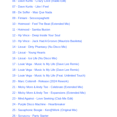
06 - Dave Kurtis - Crazy Love (Radio Edit)
07 - Dave Kurtis - Like I Feel
08 - De Soffer - Mas Que Nada
09 - Fimiani - Sessospaghetti
10 - Hotmood - Feel The Beat (Extended Mix)
11 - Hotmood - Samba Illusion
12 - Hp Vince - Deep Inside Your Soul
13 - Hp Vince - Jack Had A Groove (Maurizio Basilotta)
14 - Lissat - Dirty Phantasy (Nu Disco Mix)
15 - Lissat - Young Hearts
16 - Lissat - Ice Life (Nu Disco Mix)
17 - Louie Vega - Music Is My Life (Dave Lee Remix)
18 - Louie Vega - Music Is My Life (Dave Lee Remix)
19 - Louie Vega - Music Is My Life (Feat. Unlimited Touch)
20 - Marc Cotterell - Release (2024 Rework)
21 - Micky More & Andy Tee - Celebrate (Extended Mix)
22 - Micky More & Andy Tee - Expansions (Extended Mix)
23 - Mind Against - Love Seeking (Club Mix Edit)
24 - Purple Disco Machine - Heartbreaker
25 - Saxaphonic Boogie - Ken@Work (Original Mix)
26 - Scruscru - Party Starter