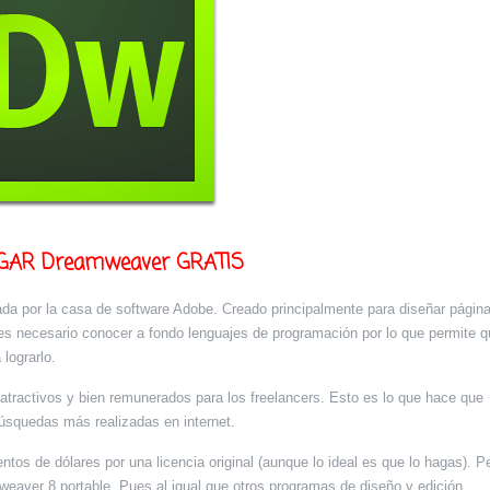
AR Dreamweaver GRATIS
ada por la casa de software Adobe. Creado principalmente para diseñar págin
es necesario conocer a fondo lenguajes de programación por lo que permite q
lograrlo.
tractivos y bien remunerados para los freelancers. Esto es lo que hace que
úsquedas más realizadas en internet.
tos de dólares por una licencia original (aunque lo ideal es que lo hagas). Pe
eaver 8 portable. Pues al igual que otros programas de diseño y edición,