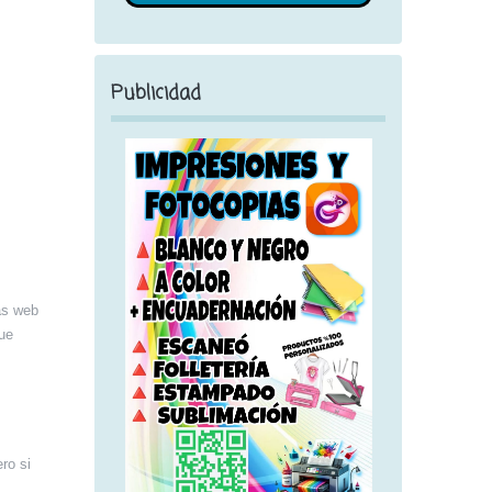
Publicidad
as web
ue
ro si