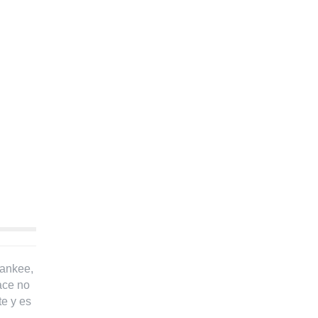
Yankee,
ace no
te y es