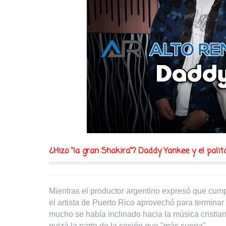
¿Hizo "la gran Shakira"? Daddy Yankee y el palit
Mientras el productor argentino expresó que cum
el artista de Puerto Rico aprovechó para termina
mucho se había inclinado hacia la música cristiana
quizá la parte de la sesión que "más suena".