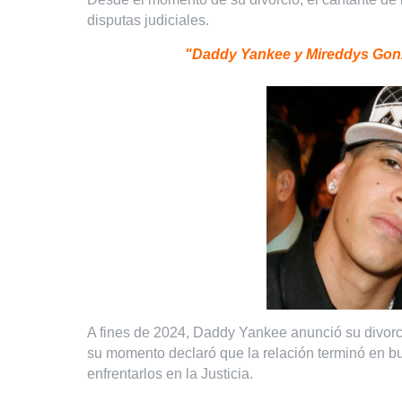
disputas judiciales.
"Daddy Yankee y Mireddys Gonz
A fines de 2024, Daddy Yankee anunció su divorc
su momento declaró que la relación terminó en bue
enfrentarlos en la Justicia.