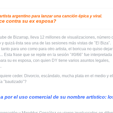
artista argentino para lanzar una canción épica y viral.
ce contra su ex esposa?
ube de Bizarrap, lleva 12 millones de visualizaciones, número 
y quizá ésta sea una de las sesiones más vistas de "El Biza".
tanto para uno como para otro artista, el boricua no quiso dejar
.. Esta frase que se repite en la sesión "#0/66" fue interpretada
para su ex esposa, con quien DY tiene varios asuntos legales,
.
uiere ceder. Divorcio, escándalo, mucha plata en el medio y el
ía "bautizado"?
or el uso comercial de su nombre artístico: lo
 reggaetón y Mireddys González se vieron involucrados en difer