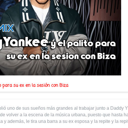
o para su ex en la sesión con Biza
plió uno de sus sueños más grandes al trabajar junto a Daddy 
r de volver a la escena de la música urbana, puesto que hasta h
 y además, le tira una barra a su ex esposa y la repite y la repi