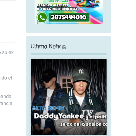
Ultima Noticia
e su ex
ndo el
manda
tancia