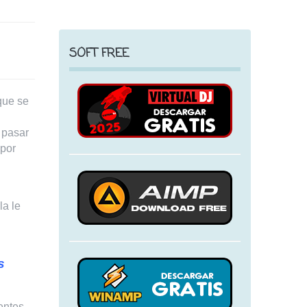
SOFT FREE
que se
 pasar
 por
la le
s
entes