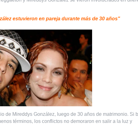
ález estuvieron en pareja durante más de 30 años"
io de Mireddys González, luego de 30 años de matrimonio. Si 
nos términos, los conflictos no demoraron en salir a la luz y