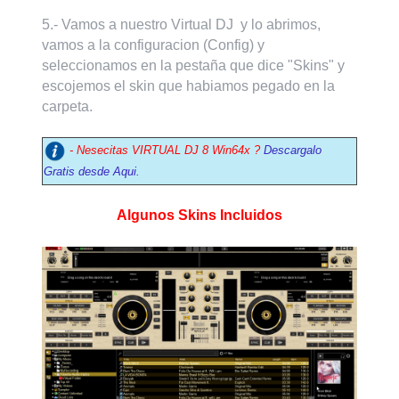
5.- Vamos a nuestro Virtual DJ y lo abrimos,
vamos a la configuracion (Config) y
seleccionamos en la pestaña que dice "Skins" y
escojemos el skin que habiamos pegado en la
carpeta.
- Nesecitas VIRTUAL DJ 8 Win64x ?
Descargalo
Gratis desde Aqui.
Algunos Skins Incluidos