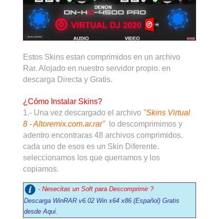
Estos Skins estan comprimidos en un archivo
Rar. Alojado en nuestro servidor propio. en
descarga Directa y Gratis.
¿Cómo Instalar Skins?
1.- Una vez descargado el archivo
"Skins Virtual
8 - Altoremix.com.ar.rar"
lo descomprimimos y
adentro encontraras 48 archivos comprimidos.
cada uno de esos es un Skin Diferente.
seleccionamos los que querramos y los
copiamos.
- Nesecitas un Soft para Descomprimir ?
Descarga WinRAR v6.02 Win x64 x86 (Español) Gratis
desde Aqui.