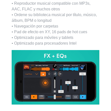
• Reproductor musical compatible con MP3s,
AAC, FLAC y muchos otros
• Ordene su biblioteca musical por título, músico,
álbum, BPM o longitud
• Navegación por carpetas
• Pad de efecto en XY, 16 pads de hot cues
• Optimizado para móviles y tablets
• Optimizado para procesadores Intel