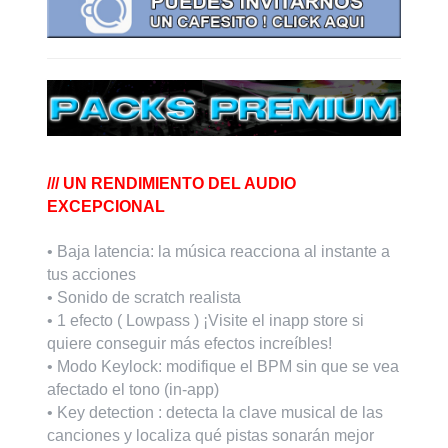
/// UN RENDIMIENTO DEL AUDIO
EXCEPCIONAL
• Baja latencia: la música reacciona al instante a
tus acciones
• Sonido de scratch realista
• 1 efecto ( Lowpass ) ¡Visite el inapp store si
quiere conseguir más efectos increíbles!
• Modo Keylock: modifique el BPM sin que se vea
afectado el tono (in-app)
• Key detection : detecta la clave musical de las
canciones y localiza qué pistas sonarán mejor