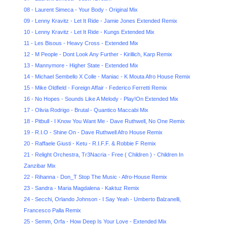
08 - Laurent Simeca - Your Body - Original Mix
09 - Lenny Kravitz - Let It Ride - Jamie Jones Extended Remix
10 - Lenny Kravitz - Let It Ride - Kungs Extended Mix
11 - Les Bisous - Heavy Cross - Extended Mix
12 - M People - Dont Look Any Further - Kirillich, Karp Remix
13 - Mannymore - Higher State - Extended Mix
14 - Michael Sembello X Colle - Maniac - K Mouta Afro House Remix
15 - Mike Oldfield - Foreign Affair - Federico Ferretti Remix
16 - No Hopes - Sounds Like A Melody - Play!On Extended Mix
17 - Olivia Rodrigo - Brutal - Quantico Maccabi Mix
18 - Pitbull - I Know You Want Me - Dave Ruthwell, No One Remix
19 - R.I.O - Shine On - Dave Ruthwell Afro House Remix
20 - Raffaele Giusti - Ketu - R.I.F.F. & Robbie F Remix
21 - Relight Orchestra, Tr3Nacria - Free ( Children ) - Children In
Zanzibar Mix
22 - Rihanna - Don_T Stop The Music - Afro-House Remix
23 - Sandra - Maria Magdalena - Kaktuz Remix
24 - Secchi, Orlando Johnson - I Say Yeah - Umberto Balzanelli,
Francesco Palla Remix
25 - Semm, Orfa - How Deep Is Your Love - Extended Mix