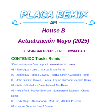
House B
Actualización Mayo (2025)
DESCARGAR GRATIS - FREE DOWNLOAD
CONTENIDO Tracks Remix
*Contraseña para Descomprimir
www.altoremix.com.ar
01 - Jamiroquai - Little L - Martial Simon Remix
02 - Jamiroquai - Space Cowboy - Martial Simon X Zillionaire Remix
03 - John Summit, Cloves - Focus - Layton Giordani Extended Remix
04 - Kelis - Milkshake - Dave Ruthwell Afro Remix
05 - Kolya Funk, Matvey Emerson - Summertime Sadness - Chique
Remix
06 - Lady Gaga - Abracadabra - Red Line, M1Ch3L P Remix
07 - Laurent Simeca - Just A Dream