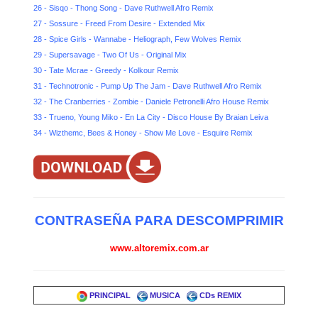
26 - Sisqo - Thong Song - Dave Ruthwell Afro Remix
27 - Sossure - Freed From Desire - Extended Mix
28 - Spice Girls - Wannabe - Heliograph, Few Wolves Remix
29 - Supersavage - Two Of Us - Original Mix
30 - Tate Mcrae - Greedy - Kolkour Remix
31 - Technotronic - Pump Up The Jam - Dave Ruthwell Afro Remix
32 - The Cranberries - Zombie - Daniele Petronelli Afro House Remix
33 - Trueno, Young Miko - En La City - Disco House By Braian Leiva
34 - Wizthemc, Bees & Honey - Show Me Love - Esquire Remix
CONTRASEÑA PARA DESCOMPRIMIR
www.altoremix.com.ar
PRINCIPAL
MUSICA
CDs REMIX